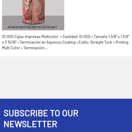
10 000 Cajas Impresas Multicolor • Cantidad: 10 000 • Tamaño 1.3/8" x 1 3/8"
x 3 15/16" • Terminación en Aqueous Coating • Estilo: Straight Tuck • Printing:
Multi Color • Terminación:...
SUBSCRIBE TO OUR
Footer
NEWSLETTER