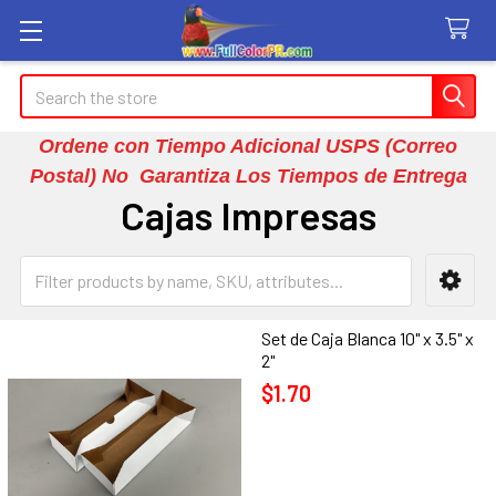
Search
Ordene con Tiempo Adicional USPS (Correo
Postal) No Garantiza Los Tiempos de Entrega
Cajas Impresas
Sidebar
Set de Caja Blanca 10" x 3.5" x
2"
$1.70