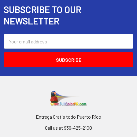
SUBSCRIBE TO OUR
Footer
NEWSLETTER
Email
Address
Entrega Gratis todo Puerto Rico
Call us at 939-425-2100