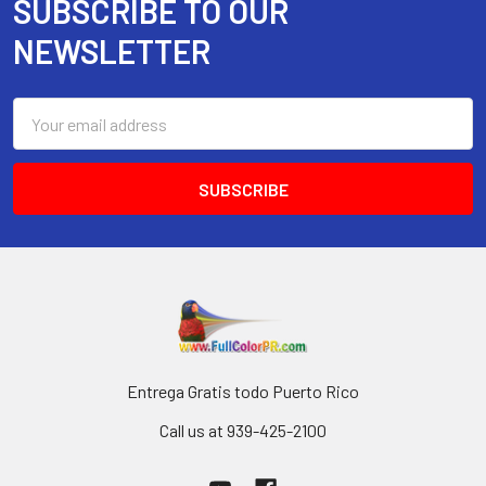
SUBSCRIBE TO OUR
Footer
NEWSLETTER
Email
Address
Entrega Gratis todo Puerto Rico
Call us at 939-425-2100