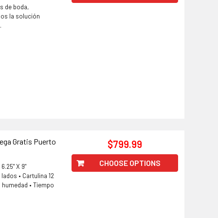
es de boda,
os la solución
.
ega Gratis Puerto
$799.99
CHOOSE OPTIONS
 6.25" X 9"
lados • Cartulina 12
la humedad • Tiempo