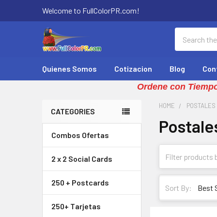
Welcome to FullColorPR.com!
Search
Quienes Somos
Cotizacion
Blog
Con
Ordene con Tiempo
HOME
POSTALES 
CATEGORIES
Postale
Sidebar
Combos Ofertas
2 x 2 Social Cards
250 + Postcards
Sort By:
250+ Tarjetas