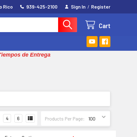
o Rico
939-425-2100
Sign In
/
Register
Cart
Tiempos de Entrega
4
6
Products Per Page: