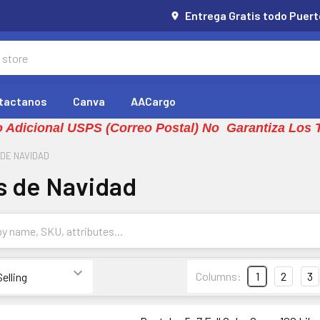
Entrega Gratis todo Puert
tactanos
Canva
AACargo
 Adicional USPS (Correo Postal) No Garantiza Los 
DE NAVIDAD
s de Navidad
Columns:
1
2
3