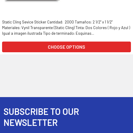
Static Cling Sevice Sticker Cantidad: 2000 Tamaños: 2 1/2" x 1 1/2"
Materiales: Vynil Transparente (Static Cling) Tinta: Dos Colores ( Rojo y Azul )
Igual a imagen ilustrada Tipo de terminado: Esquinas...
CHOOSE OPTIONS
SUBSCRIBE TO OUR
Footer
NEWSLETTER