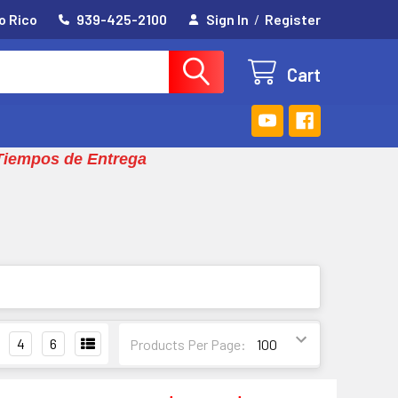
o Rico
939-425-2100
Sign In
/
Register
Cart
Tiempos de Entrega
4
6
Products Per Page: