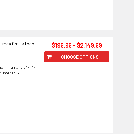
ntrega Gratis todo
$199.99 - $2,149.99
CHOOSE OPTIONS
ón • Tamaño 3" x 4" •
a humedad) •