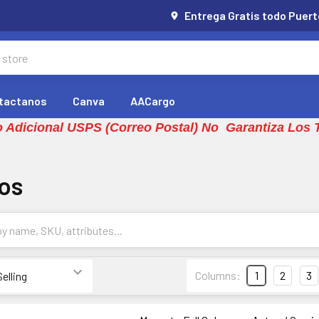
Entrega Gratis todo Puert
tactanos
Canva
AACargo
 Adicional USPS (Correo Postal) No Garantiza Los 
S
os
Columns:
1
2
3