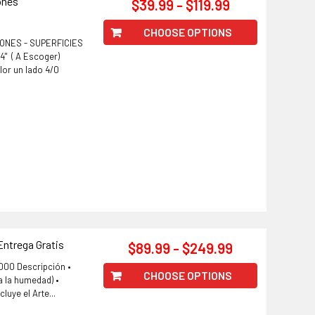
ones
$39.99 - $119.99
CHOOSE OPTIONS
ONES - SUPERFICIES
 24" ( A Escoger)
olor un lado 4/0
Entrega Gratis
$89.99 - $249.99
1000 Descripción •
CHOOSE OPTIONS
a la humedad) •
luye el Arte...