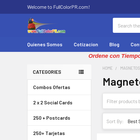
Welcome to FullColorPR.com!
Search
Quienes Somos
Cotizacion
Blog
Con
Ordene con Tiempo
HOME
MAGNETO
CATEGORIES
Magnet
Sidebar
Combos Ofertas
2 x 2 Social Cards
250 + Postcards
Sort By:
250+ Tarjetas